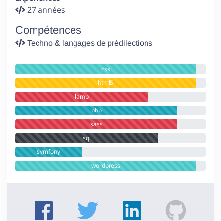
27 années
Compétences
Techno & langages de prédilections
css
html5
lamp
php
sass
sql
symfony
wordpress