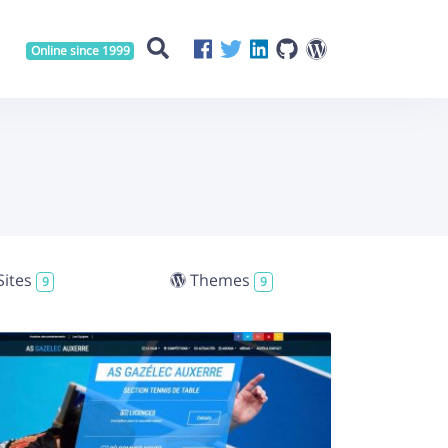
Online since 1999
Sites
Themes
9
9