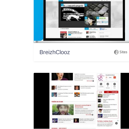
BreizhClooz
Sites