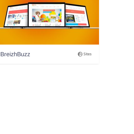
BreizhBuzz
Sites