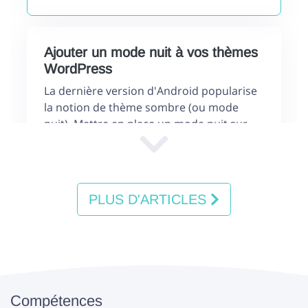
Ajouter un mode nuit à vos thèmes
WordPress
La dernière version d'Android popularise
la notion de thème sombre (ou mode
nuit). Mettre en place un mode nuit sur
votre thème Wordpress reste
relativement simple. Petit exemple avec
un thème Bootstrap 4
PLUS D'ARTICLES
WordPress 5 et Woocommerce : ça
se complique (ou pas)
Wordpress 5 est repoussé pour le 27
novembre 2018. Et Woocommerce vient
Compétences
de passer en version 3.5.1. L'air de rien,