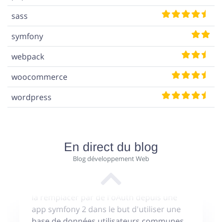
d'administration et d'un menu dans
sass
Sonata Admin pour Symfony
symfony
webpack
WordPress articles similaires en
relation sans plugin
woocommerce
Afficher les articles en relation (similaires)
wordpress
en se basant sur les post tags et les
catégories de l'article en cours
En direct du blog
WordPress oAuth vers une
Blog développement Web
application symfony
Désactiver l'authentification wordpress et
la remplacer par de l'oAuth depuis une
app symfony 2 dans le but d'utiliser une
base de données utilisateurs communes