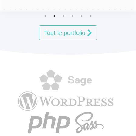
d'administration et d'un menu dans
Sonata Admin pour Symfony
Tout le portfolio
WordPress articles similaires en
relation sans plugin
Afficher les articles en relation (similaires)
en se basant sur les post tags et les
catégories de l'article en cours
WordPress oAuth vers une
application symfony
Désactiver l'authentification wordpress et
la remplacer par de l'oAuth depuis une
app symfony 2 dans le but d'utiliser une