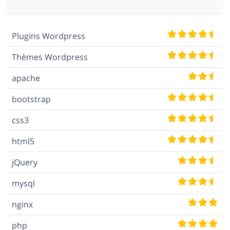
Plugins Wordpress
Thèmes Wordpress
apache
Bootstrap 4 : Responsive Sidebar
de taille fixe via scss
bootstrap
Conserver une sidebar de taille fixe pour
css3
des colones fluides en responsive design
avec Boostrap 4 sauf pour les mobiles
html5
jQuery
Symfony : Créer une administration
mysql
avec Sonata
nginx
Création d'une entité, mise à jour du
schéma, création des formulaires
php