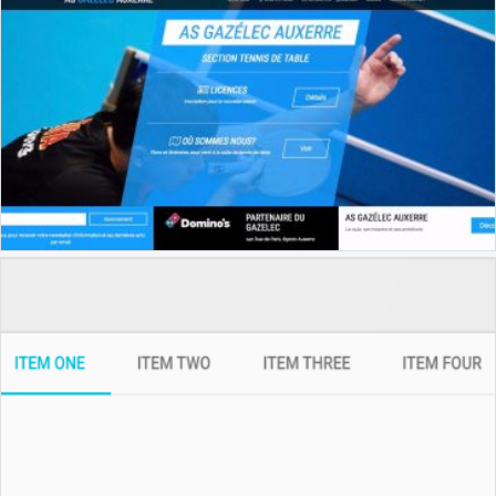
Bien que ce plugin ne gère pas (pour
l'instant) les retours de TIPI, il facilite
grandement la paiement en ligne pour les
mairies en utilisant TIPI
Bootstrap 4 : Responsive Sidebar
de taille fixe via scss
Conserver une sidebar de taille fixe pour
des colones fluides en responsive design
avec Boostrap 4 sauf pour les mobiles
Symfony : Créer une administration
avec Sonata
Création d'une entité, mise à jour du
schéma, création des formulaires