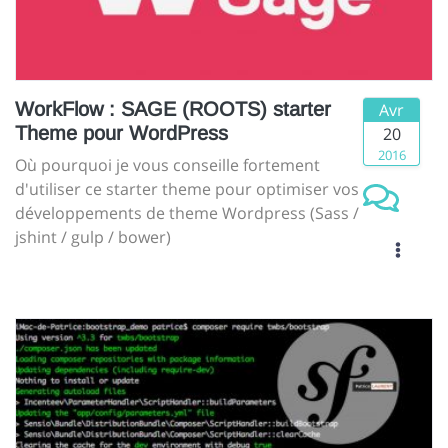
WorkFlow : SAGE (ROOTS) starter
Avr
Theme pour WordPress
20
2016
Où pourquoi je vous conseille fortement
d'utiliser ce starter theme pour optimiser vos
développements de theme Wordpress (Sass /
jshint / gulp / bower)