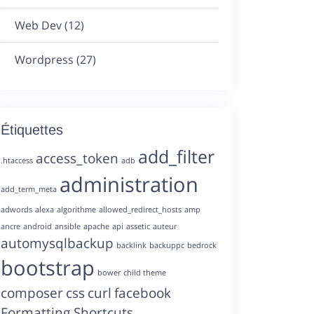
Web Dev
(12)
Wordpress
(27)
Étiquettes
add_filter
access_token
.htaccess
adb
administration
add_term_meta
adwords
alexa
algorithme
allowed_redirect_hosts
amp
ancre
android
ansible
apache
api
assetic
auteur
automysqlbackup
backlink
backuppc
bedrock
bootstrap
bower
child theme
composer
css
curl
facebook
Formatting Shortcuts