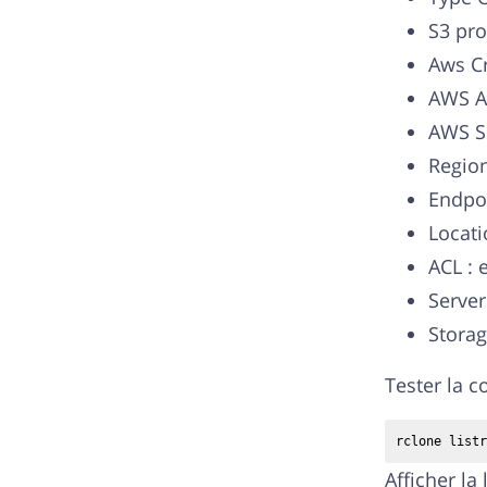
S3 pro
Aws Cr
AWS A
AWS S
Region
Endpoi
Locati
ACL : 
Server
Storag
Tester la c
rclone listr
Afficher la 