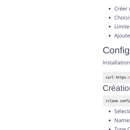
Créer 
Choisi
Limite
Ajoute
Config
Installatio
curl https
:
/
Créatio
rclone confi
Sélect
Name:
Type O