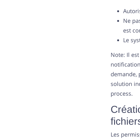
Autori
Ne pas
est co
Le sys
Note: Il es
notificatio
demande, p
solution in
process.
Créati
fichier
Les permis