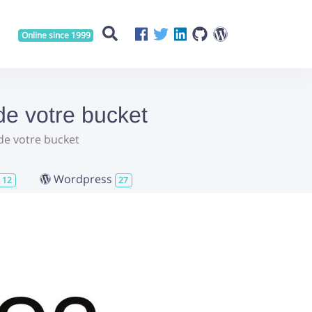
Online since 1999
e votre bucket
de votre bucket
Wordpress
12
27