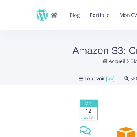
Blog
Portfolio
Mon C
Amazon S3: Cr
Accueil
Bl
Tout voir
SE
49
Mai
12
2019