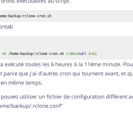
droits exécutables au script
ome
/
backup
/
rclone
-
cron
.
sh
rontab
 sh /
home
/
backup
/
rclone
-
cron
.
sh 
>
/dev/
null
2
<&
1
ra exécuté toutes les 6 heures à la 11ème minute. Pou
parce que j'ai d'autres cron qui tournent avant, et qu
r en même temps.
 pouvez utiliser un fichier de configuration différent a
ome/backup/.rclone.conf"