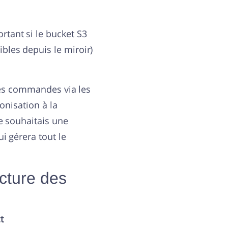
rtant si le bucket S3
bles depuis le miroir)
 des commandes via les
onisation à la
e souhaitais une
i gérera tout le
cture des
t