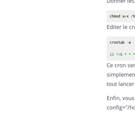
Donner les 
chmod a
+
x 
/
h
Editer le c
crontab 
-
e

11
*
/6 * * *
Ce cron se
simplement 
tout lance
Enfin, vous
config="/h