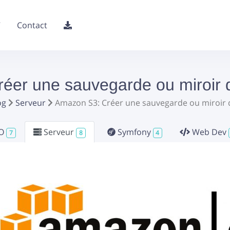
V
Contact
éer une sauvegarde ou miroir d
og
Serveur
Amazon S3: Créer une sauvegarde ou miroir 
O
Serveur
Symfony
Web Dev
7
8
4