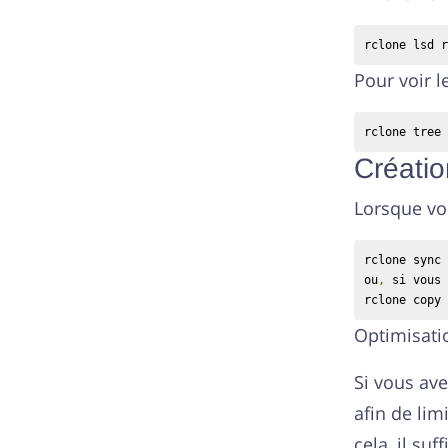
rclone lsd r
Pour voir l
rclone tree 
Créatio
Lorsque vou
rclone sync 
ou
,
 si vous 
rclone copy 
Optimisati
Si vous ave
afin de lim
cela, il su