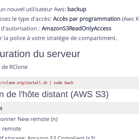
un nouvel utilisateur Aws:
backup
ssez le type d'accès:
Accès par programmation
(Aws K
 d'autorisation :
AmazonS3ReadOnlyAccess
r la police à votre stratégie de compartiment.
uration du serveur
n de RClone
/rclone.org/install.sh | sudo bash
n de l'hôte distant (AWS S3)
g
ionner New remote (n)
 remote
f storage: Amazon S3 Compliant (s3)