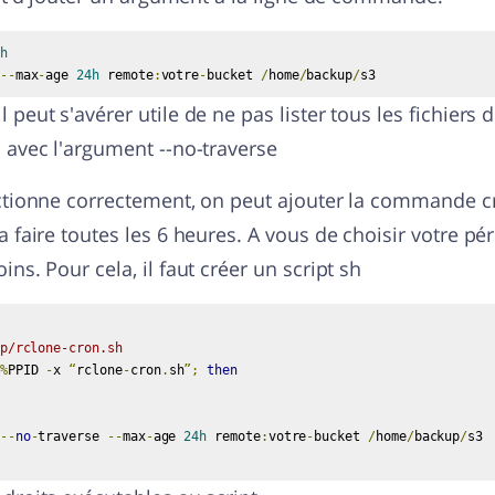
h
--
max
-
age 
24h
 remote
:
votre
-
bucket 
/
home
/
backup
/
s3
 peut s'avérer utile de ne pas lister tous les fichiers 
 avec l'argument --no-traverse
nctionne correctement, on peut ajouter la commande cr
a faire toutes les 6 heures. A vous de choisir votre pé
ins. Pour cela, il faut créer un script sh
p/rclone-cron.sh
%
PPID 
-
x 
“
rclone
-
cron
.
sh
”;
then
--
no
-
traverse 
--
max
-
age 
24h
 remote
:
votre
-
bucket 
/
home
/
backup
/