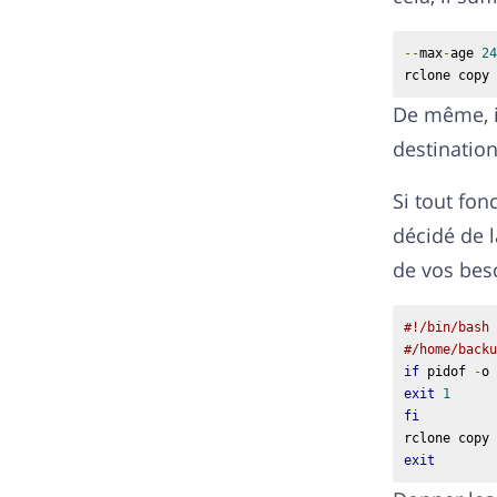
--
max
-
age 
24
rclone copy 
De même, il
destination
Si tout fo
décidé de l
de vos beso
#!/bin/bash
#/home/backu
if
 pidof 
-
o 
exit
1
fi
rclone copy 
exit