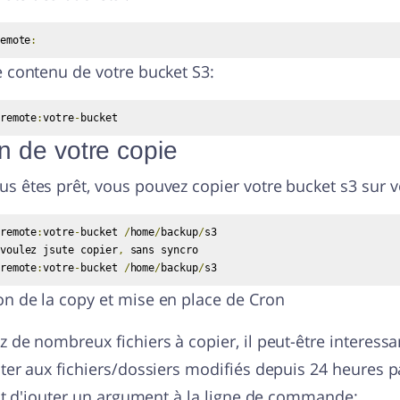
emote
:
e contenu de votre bucket S3:
remote
:
votre
-
bucket
n de votre copie
s êtes prêt, vous pouvez copier votre bucket s3 sur v
remote
:
votre
-
bucket 
/
home
/
backup
/
s3

voulez jsute copier
,
 sans syncro

remote
:
votre
-
bucket 
/
home
/
backup
/
s3
on de la copy et mise en place de Cron
z de nombreux fichiers à copier, il peut-être interessant
iter aux fichiers/dossiers modifiés depuis 24 heures 
ffit d'jouter un argument à la ligne de commande: