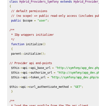
class
Hybrid_Providers_Symfony
extends
Hybrid_Provider_Mod
{
// default permissions
// (no scope) => public read-only access (includes public
public
 $scope 
=
"user"
;
/**

 * IDp wrappers initializer

 */
function
 initialize
()
{
 parent
::
initialize
();
// Provider api end-points
 $this
->
api
->
api_base_url 
=
"http://symfony/app_dev.php/ap
 $this
->
api
->
authorize_url 
=
"http://symfony/app_dev.php/o
 $this
->
api
->
token_url 
=
"http://symfony/app_dev.php/oauth
$this
->
api
->
curl_authenticate_method 
=
"GET"
;
}
/**

 * load the user profile from the IDp api client
