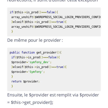
if
(
$this
->
is_prod
()===
false
){
 array_unshift
(
$WORDPRESS_SOCIAL_LOGIN_PROVIDERS_CONFIG
,
 $
}
elseif
(
$this
->
is_prod
()===
true
){
 array_unshift
(
$WORDPRESS_SOCIAL_LOGIN_PROVIDERS_CONFIG
,
 $
}
De même pour le provider :
public
function
 get_provider
(){
if
(
$this
->
is_prod
()===
false
){
 $provider
=
'symfony_dev'
;
}
elseif
(
$this
->
is_prod
()===
true
){
 $provider
=
'Symfony'
;
}
return
 $provider
;
}
Ensuite, le $provider est remplit via $provider
= $this->get_provider();