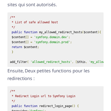
sites qui sont autorisés.
/**

 * List of safe allowed host

 */
public
function
 my_allowed_redirect_hosts
(
$content
){
 $content
[]
=
'symfony.domain.dev'
;
 $content
[]
=
'symfony.domain.prod'
;
return
 $content
;
}
add_filter
(
'allowed_redirect_hosts'
,
[
$this
,
'my_allowed_
Ensuite, Deux petites functions pour les
redirections :
/**

 * Redirect Login url to Symfony Login

 */
public
function
 redirect_login_page
()
{