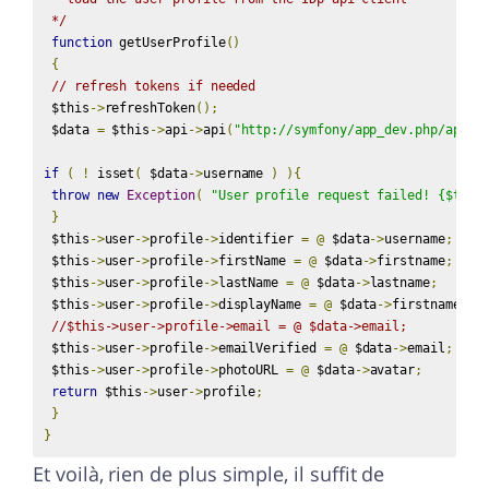
 */
function
 getUserProfile
()
{
// refresh tokens if needed
 $this
->
refreshToken
();
 $data 
=
 $this
->
api
->
api
(
"http://symfony/app_dev.php/api/v
if
(
!
 isset
(
 $data
->
username 
)
){
throw
new
Exception
(
"User profile request failed! {$this
}
 $this
->
user
->
profile
->
identifier 
=
@
 $data
->
username
;
 $this
->
user
->
profile
->
firstName 
=
@
 $data
->
firstname
;
 $this
->
user
->
profile
->
lastName 
=
@
 $data
->
lastname
;
 $this
->
user
->
profile
->
displayName 
=
@
 $data
->
firstname
.
' 
//$this->user->profile->email = @ $data->email;
 $this
->
user
->
profile
->
emailVerified 
=
@
 $data
->
email
;
 $this
->
user
->
profile
->
photoURL 
=
@
 $data
->
avatar
;
return
 $this
->
user
->
profile
;
}
}
Et voilà, rien de plus simple, il suffit de