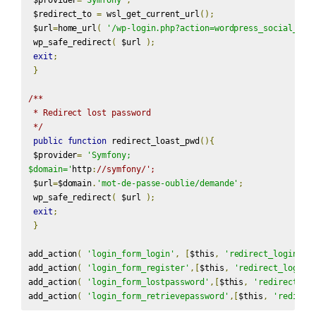
 $provider
=
'Symfony'
;
 $redirect_to 
=
 wsl_get_current_url
();
 $url
=
home_url
(
'/wp-login.php?action=wordpress_social_aut
 wp_safe_redirect
(
 $url 
);
exit
;
}
/**

 * Redirect lost password

 */
public
function
 redirect_loast_pwd
(){
 $provider
=
'Symfony;

$domain='
http
:
//symfony/';
 $url
=
$domain
.
'mot-de-passe-oublie/demande'
;
 wp_safe_redirect
(
 $url 
);
exit
;
}
add_action
(
'login_form_login'
,
[
$this
,
'redirect_login_pa
add_action
(
'login_form_register'
,[
$this
,
'redirect_login_
add_action
(
'login_form_lostpassword'
,[
$this
,
'redirect_lo
add_action
(
'login_form_retrievepassword'
,[
$this
,
'redirec