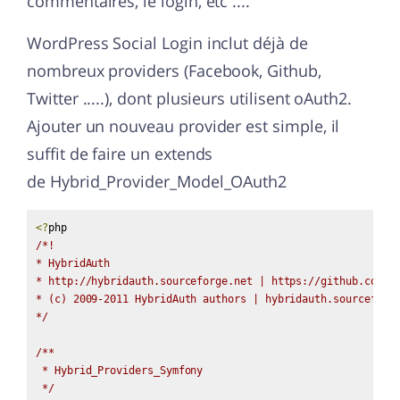
commentaires, le login, etc ....
WordPress Social Login inclut déjà de
nombreux providers (Facebook, Github,
Twitter .....), dont plusieurs utilisent oAuth2.
Ajouter un nouveau provider est simple, il
suffit de faire un extends
de
Hybrid_Provider_Model_OAuth2
<?
/*!

* HybridAuth

* http://hybridauth.sourceforge.net | https://github.com/hy
* (c) 2009-2011 HybridAuth authors | hybridauth.sourceforge
*/
/**

 * Hybrid_Providers_Symfony

 */