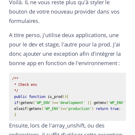
Voilà. IL ne vous reste plus qu'à styler le
bouton de votre nouveau provider dans vos
formulaires.
A titre perso, j'utilise deux applications, une
pour le dev et stage, l'autre pour la prod. J'ai
donc ajouter une exception afin d'intégrer la
bonne app en fonction de l'environnement :
/**

 * Check env

 */
public
function
 is_prod
(){
if
(
getenv
(
'WP_ENV'
)==
'development'
||
 getenv
(
'WP_ENV'
)==
'
 elseif
(
getenv
(
'WP_ENV'
)==
'production'
)
return
true
;
}
Ensuite, lors de l'array_unshift, ou des
redirections, il suffit d'utiliser cette exception