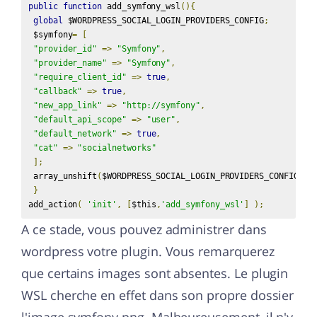
public
function
 add_symfony_wsl
(){
global
 $WORDPRESS_SOCIAL_LOGIN_PROVIDERS_CONFIG
;
 $symfony
=
[
"provider_id"
=>
"Symfony"
,
"provider_name"
=>
"Symfony"
,
"require_client_id"
=>
true
,
"callback"
=>
true
,
"new_app_link"
=>
"http://symfony"
,
"default_api_scope"
=>
"user"
,
"default_network"
=>
true
,
"cat"
=>
"socialnetworks"
];
 array_unshift
(
$WORDPRESS_SOCIAL_LOGIN_PROVIDERS_CONFIG
,
 $
}
add_action
(
'init'
,
[
$this
,
'add_symfony_wsl'
]
);
A ce stade, vous pouvez administrer dans
wordpress votre plugin. Vous remarquerez
que certains images sont absentes. Le plugin
WSL cherche en effet dans son propre dossier