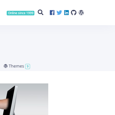
Online since 1999
Themes
9