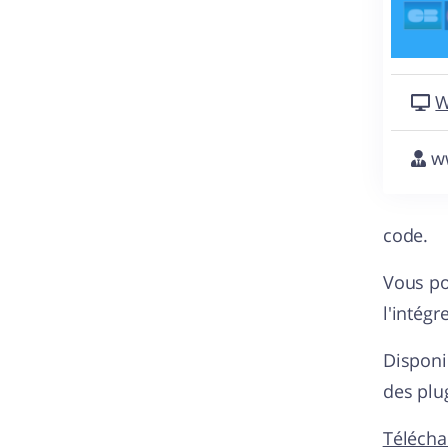
W
ww
code.
Vous po
l'intégr
Disponi
des plu
Télécha