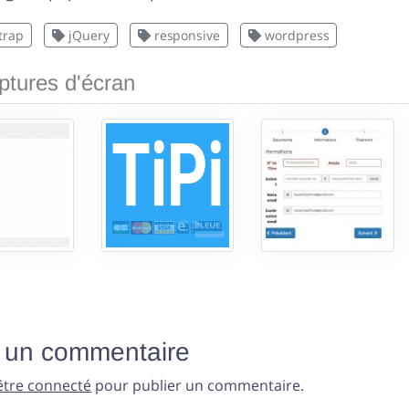
trap
jQuery
responsive
wordpress
tures d'écran
r un commentaire
être connecté
pour publier un commentaire.