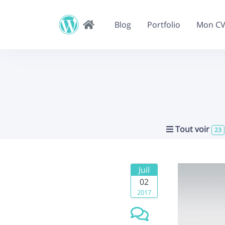
Blog
Portfolio
Mon C
Tout voir
23
Juil
02
2017