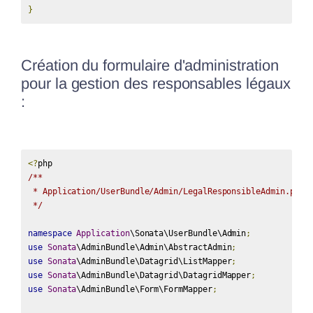
}
Création du formulaire d'administration
pour la gestion des responsables légaux
:
<?
/**

 * Application/UserBundle/Admin/LegalResponsibleAdmin.php

 */
namespace
Application
\Sonata\UserBundle\Admin
;
use
Sonata
\AdminBundle\Admin\AbstractAdmin
;
use
Sonata
\AdminBundle\Datagrid\ListMapper
;
use
Sonata
\AdminBundle\Datagrid\DatagridMapper
;
use
Sonata
\AdminBundle\Form\FormMapper
;