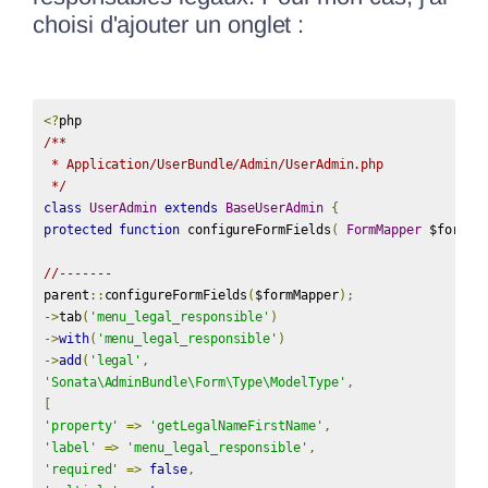
choisi d'ajouter un onglet :
<?
/**

 * Application/UserBundle/Admin/UserAdmin.php

 */
class
UserAdmin
extends
BaseUserAdmin
{
protected
function
 configureFormFields
(
FormMapper
 $formMa
//-------
parent
::
configureFormFields
(
$formMapper
);
->
tab
(
'menu_legal_responsible'
)
->
with
(
'menu_legal_responsible'
)
->
add
(
'legal'
,
'Sonata\AdminBundle\Form\Type\ModelType'
,
[
'property'
=>
'getLegalNameFirstName'
,
'label'
=>
'menu_legal_responsible'
,
'required'
=>
false
,