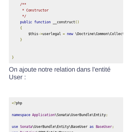
/**

     * Constructor

     */
public
function
 __construct
()
{
        $this
->
userlegal 
=
new
 \Doctrine\Common\Collection
}
}
On ajoute notre relation dans l'entité
User :
<?
php

namespace
Application
\Sonata\UserBundle\Entity
;
use
Sonata
\UserBundle\Entity\BaseUser 
as
BaseUser
;