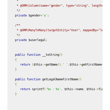
    *

    * @ORM\Column(name="gender", type="string", length=1, n
    */
private
 $gender
=
'u'
;
/**

    * @ORM\ManyToMany(targetEntity="User", mappedBy="legal"
    */
private
 $userlegal
;
public
function
 __toString
()
{
return
(
$this
->
getName
().
' '
.
$this
->
getFirstName
())
}
public
function
 getLegalNameFirstName
()
{
return
 sprintf
(
'%s - %s'
,
 $this
->
name
,
 $this
->
first_
}