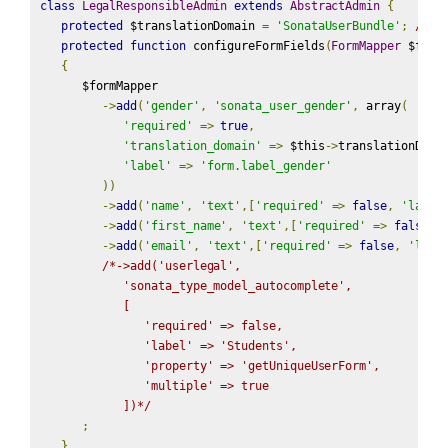
class
LegalResponsibleAdmin
extends
AbstractAdmin
{
protected
 $translationDomain 
=
'SonataUserBundle'
;
// d
protected
function
 configureFormFields
(
FormMapper
 $form
{
      $formMapper

->
add
(
'gender'
,
'sonata_user_gender'
,
 array
(
'required'
=>
true
,
'translation_domain'
=>
 $this
->
translationDoma
'label'
=>
'form.label_gender'
))
->
add
(
'name'
,
'text'
,[
'required'
=>
false
,
'label
->
add
(
'first_name'
,
'text'
,[
'required'
=>
false
,
->
add
(
'email'
,
'text'
,[
'required'
=>
false
,
'labe
/*->add('userlegal',

            'sonata_type_model_autocomplete',

            [

               'required' => false,

               'label' => 'Students',

               'property' => 'getUniqueUserForm',

               'multiple' => true

            ])*/
;
}