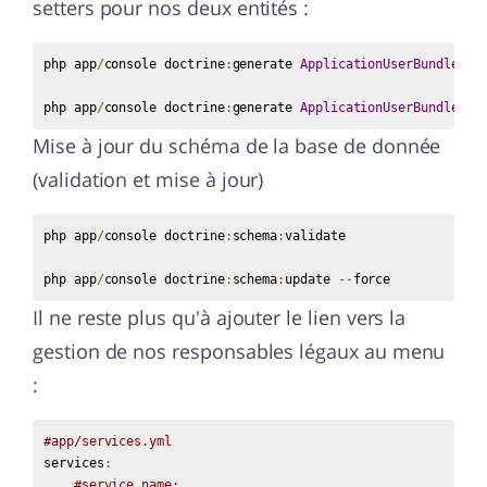
setters pour nos deux entités :
php app
/
console doctrine
:
generate 
ApplicationUserBundle
:
Us
php app
/
console doctrine
:
generate 
ApplicationUserBundle
:
Le
Mise à jour du schéma de la base de donnée
(validation et mise à jour)
php app
/
console doctrine
:
schema
:
validate

php app
/
console doctrine
:
schema
:
update 
--
force
Il ne reste plus qu'à ajouter le lien vers la
gestion de nos responsables légaux au menu
:
#app/services.yml
services
:
#service_name: