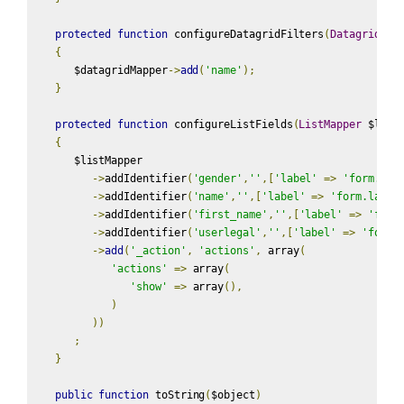
protected
function
 configureDatagridFilters
(
DatagridMap
{
      $datagridMapper
->
add
(
'name'
);
}
protected
function
 configureListFields
(
ListMapper
 $list
{
      $listMapper

->
addIdentifier
(
'gender'
,
''
,[
'label'
=>
'form.lab
->
addIdentifier
(
'name'
,
''
,[
'label'
=>
'form.label
->
addIdentifier
(
'first_name'
,
''
,[
'label'
=>
'form
->
addIdentifier
(
'userlegal'
,
''
,[
'label'
=>
'form.
->
add
(
'_action'
,
'actions'
,
 array
(
'actions'
=>
 array
(
'show'
=>
 array
(),
)
))
;
}
public
function
 toString
(
$object
)