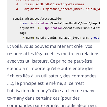
#    class: AppBundle\Directory\ClassName
#    arguments: ['@another_service_name', 'plain_value
  sonata
.
admin
.
legalresponsible
:
class
:
Application
\Sonata\UserBundle\Admin\LegalRespo
      arguments
:
[~,
Application
\Sonata\UserBundle\Entity\
      tags
:
-
{
 name
:
 sonata
.
admin
,
 manager_type
:
 orm
,
group
:
%
s
Et voilà, vous pouvez maintenant créer vos
responsables légaux et les mettre en relations
avec vos utilisateurs. Ce principe peut-être
étendu à n'importe qu'elle autre entité (des
fichiers liés à un utilisateur, des commandes,
....), le principe est le même, si ce n'est
l'utilisation de manyToOne au lieu de many-
to-many dans certains cas (pour des
commandes par exemple, un utilisateur peut