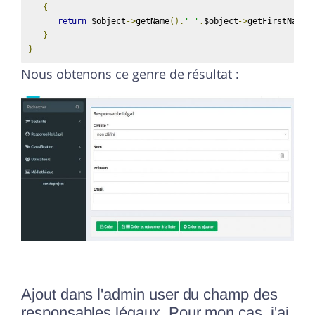
{
return
 $object
->
getName
().
' '
.
$object
->
getFirstName
(
}
}
Nous obtenons ce genre de résultat :
Ajout dans l'admin user du champ des
responsables légaux. Pour mon cas, j'ai