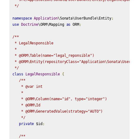
 */
namespace
Application
\Sonata\UserBundle\Entity
;
use
Doctrine
\ORM\Mapping 
as
 ORM
;
/**

 * LegalResponsible

 *

 * @ORM\Table(name="legal_reponsible")

 * @ORM\Entity(repositoryClass="Application\Sonata\UserBund
 */
class
LegalResponsible
{
/**

    * @var int

    *

    * @ORM\Column(name="id", type="integer")

    * @ORM\Id

    * @ORM\GeneratedValue(strategy="AUTO")

    */
private
 $id
;
/**
