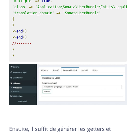
'multiple'
=>
true
,
'class'
=>
'Application\Sonata\UserBundle\Entity\LegalResp
'translation_domain'
=>
'SonataUserBundle'
]
)
->
end
()
->
end
()
//-------
}
}
Ensuite, il suffit de générer les getters et