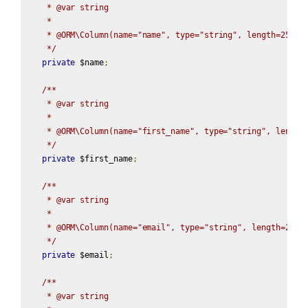
    * @var string

    *

    * @ORM\Column(name="name", type="string", length=255, n
    */
private
 $name
;
/**

    * @var string

    *

    * @ORM\Column(name="first_name", type="string", length=
    */
private
 $first_name
;
/**

    * @var string

    *

    * @ORM\Column(name="email", type="string", length=255, 
    */
private
 $email
;
/**

    * @var string
