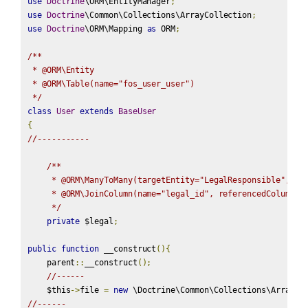
use
Doctrine
\ORM\EntityManager
;
use
Doctrine
\Common\Collections\ArrayCollection
;
use
Doctrine
\ORM\Mapping 
as
 ORM
;
/**

 * @ORM\Entity

 * @ORM\Table(name="fos_user_user")

 */
class
User
extends
BaseUser
{
//-----------
/**

     * @ORM\ManyToMany(targetEntity="LegalResponsible", inv
     * @ORM\JoinColumn(name="legal_id", referencedColumnNam
     */
private
 $legal
;
public
function
 __construct
(){
    parent
::
__construct
();
//------
    $this
->
file 
=
new
 \Doctrine\Common\Collections\ArrayCo
//------