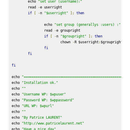
	echo 
"set user (username):"
	read 
-
e userright

if
[
-
n 
"$userright"
];
then
		echo 
"set group (generallys :users) :"
		read 
-
e groupright

if
[
-
n 
"$groupright"
];
then
			chown 
-
R $userright
:
$groupright $mi
fi
fi
fi
echo 
"====================================================
echo 
"Installation ok."
echo 
""
echo 
"Username WP: $wpuser"
echo 
"Password WP: $wppassword"
echo 
"URL WP: $wpurl"
echo 
""
echo 
"By Patrice LAURENT"
echo 
"http://www.patricelaurent.net"
echo 
"Have a nice day"