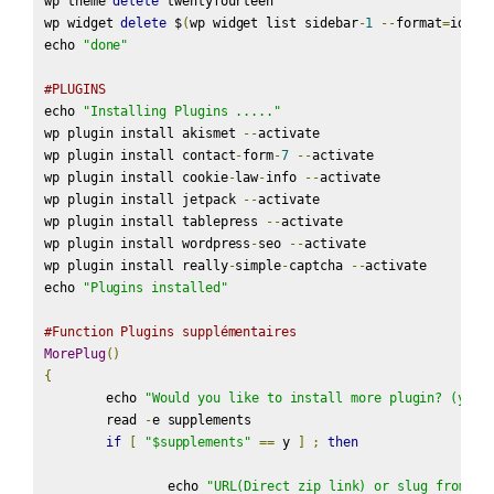
wp theme 
delete
 twentyfourteen

wp widget 
delete
 $
(
wp widget list sidebar
-
1
--
format
=
ids
)
echo 
"done"
#PLUGINS
echo 
"Installing Plugins ....."
wp plugin install akismet 
--
activate

wp plugin install contact
-
form
-
7
--
activate

wp plugin install cookie
-
law
-
info 
--
activate

wp plugin install jetpack 
--
activate

wp plugin install tablepress 
--
activate

wp plugin install wordpress
-
seo 
--
activate

wp plugin install really
-
simple
-
captcha 
--
activate

echo 
"Plugins installed"
#Function Plugins supplémentaires
MorePlug
()
{
	echo 
"Would you like to install more plugin? (y/n)
	read 
-
e supplements

if
[
"$supplements"
==
 y 
]
;
then
		echo 
"URL(Direct zip link) or slug from Wo