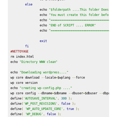
else
		echo 
"$folderpath ....This folder Does Not
		echo 
"You must create this folder before .
		echo 
"====================================
		echo 
"END of SCRIPT .... ERROR"
		echo 
"====================================
exit
fi
#NETTOYAGE
rm index
.
html

echo 
"Directory WWW clean"
echo 
"Downloading wordpress...."
wp core download 
--
locale
=
$wplang 
--
force

wp core version

echo 
"creating wp-config.php ...."
wp core config 
--
dbname
=
$dbname 
--
dbuser
=
$dbuser 
--
dbpass
=
define
(
'AUTOSAVE_INTERVAL'
,
300
);
define
(
'WP_POST_REVISIONS'
,
false
);
define
(
'WP_AUTO_UPDATE_CORE'
,
true
);
define
(
'WP_DEBUG'
,
false
);