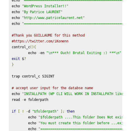
echo 
"====================================================
echo 
"WordPress Installer!!"
echo 
"By Patrice LAURENT"
echo 
"http://www.patricelaurent.net"
echo 
"====================================================
#Thank you GUILLAUME for this method
#https://twitter.com/iKonenn
control_c
(){
	echo 
-
en 
"\n*** Ouch! Brutal Exiting :) ***\n"
exit
 $
?
}
trap control_c SIGINT

# accept user input for the databse name
echo 
"INSTALLPATH (WP CLI WILL WORK IN INSTALLPATH like /h
read 
-
e folderpath

if
[
!
-
d 
"$folderpath"
];
then
	echo 
"$folderpath ....This folder Does Not exist"
	echo 
"You must create this folder before ...exitin
	echo 
"============================================