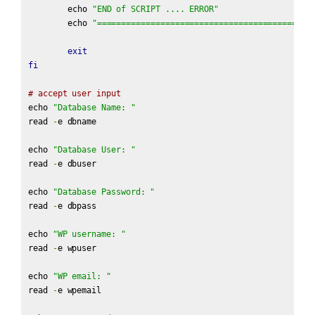
	echo 
"END of SCRIPT .... ERROR"
	echo 
"============================================
exit
fi
# accept user input
echo 
"Database Name: "
read 
-
e dbname

echo 
"Database User: "
read 
-
e dbuser

echo 
"Database Password: "
read 
-
e dbpass

echo 
"WP username: "
read 
-
e wpuser

echo 
"WP email: "
read 
-
e wpemail
