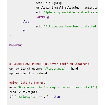
		read 
-
e plugslug

		wp plugin install $plugslug 
--
activate

		echo 
"$plugslug installed and activated"
MorePlug
else
		echo 
"All plugins have been installed. Go 
fi
}
MorePlug
# PARAMETRAGE PERMALIENS (avec modif du .htaccess)
wp rewrite structure 
"/%postname%/"
--
hard

wp rewrite flush 
--
hard

#Give right to the user
echo 
"Do you want to Fix rights to your new install? (y/n)
read 
-
if
[
"$fixrights"
==
 y 
]
;
then