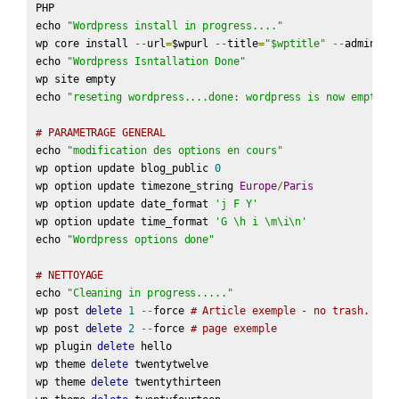
PHP

echo 
"Wordpress install in progress...."
wp core install 
--
url
=
$wpurl 
--
title
=
"$wptitle"
--
admin_us
echo 
"Wordpress Isntallation Done"
wp site empty

echo 
"reseting wordpress....done: wordpress is now empty"
# PARAMETRAGE GENERAL
echo 
"modification des options en cours"
wp option update blog_public 
0
wp option update timezone_string 
Europe
/
Paris
wp option update date_format 
'j F Y'
wp option update time_format 
'G \h i \m\i\n'
echo 
"Wordpress options done"
# NETTOYAGE
echo 
"Cleaning in progress....."
wp post 
delete
1
--
force 
# Article exemple - no trash. Com
wp post 
delete
2
--
force 
# page exemple
wp plugin 
delete
 hello

wp theme 
delete
 twentytwelve

wp theme 
delete
 twentythirteen
