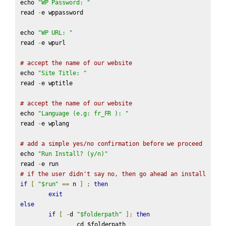
echo 
"WP Password: "
read 
-
e wppassword

echo 
"WP URL: "
read 
-
e wpurl

# accept the name of our website
echo 
"Site Title: "
read 
-
e wptitle

# accept the name of our website
echo 
"Language (e.g: fr_FR ): "
read 
-
e wplang

# add a simple yes/no confirmation before we proceed
echo 
"Run Install? (y/n)"
read 
-
# if the user didn't say no, then go ahead an install
if
[
"$run"
==
 n 
]
;
then
exit
else
if
[
-
d 
"$folderpath"
];
then
		cd $folderpath
