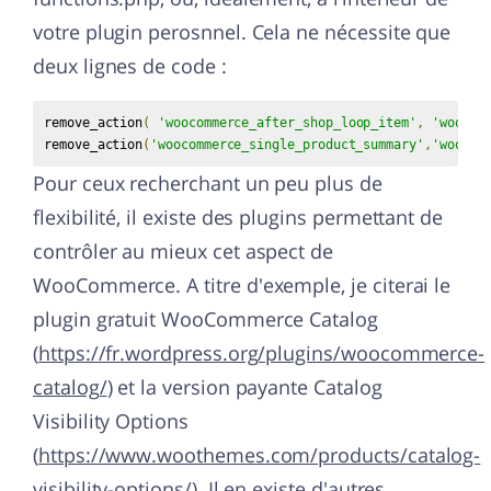
votre plugin perosnnel. Cela ne nécessite que
deux lignes de code :
remove_action
(
'woocommerce_after_shop_loop_item'
,
'woocom
remove_action
(
'woocommerce_single_product_summary'
,
'woocom
Pour ceux recherchant un peu plus de
flexibilité, il existe des plugins permettant de
contrôler au mieux cet aspect de
WooCommerce. A titre d'exemple, je citerai le
plugin gratuit WooCommerce Catalog
(
https://fr.wordpress.org/plugins/woocommerce-
catalog/
) et la version payante Catalog
Visibility Options
(
https://www.woothemes.com/products/catalog-
visibility-options/
). Il en existe d'autres.