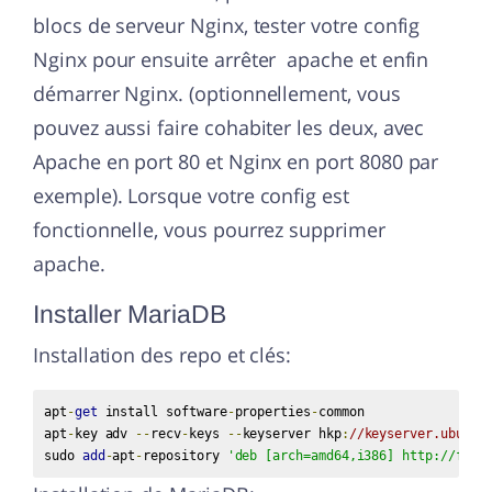
blocs de serveur Nginx, tester votre config
Nginx pour ensuite arrêter apache et enfin
démarrer Nginx. (optionnellement, vous
pouvez aussi faire cohabiter les deux, avec
Apache en port 80 et Nginx en port 8080 par
exemple). Lorsque votre config est
fonctionnelle, vous pourrez supprimer
apache.
Installer MariaDB
Installation des repo et clés:
apt
-
get
 install software
-
properties
-
common

apt
-
key adv 
--
recv
-
keys 
--
keyserver hkp
:
//keyserver.ubuntu
sudo 
add
-
apt
-
repository 
'deb [arch=amd64,i386] http://ftp.