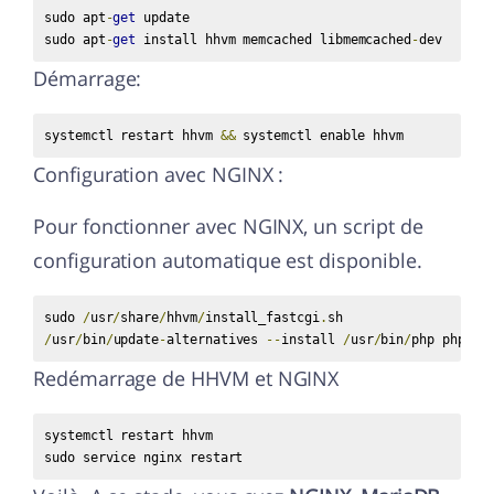
sudo apt
-
get
 update

sudo apt
-
get
 install hhvm memcached libmemcached
-
dev
Démarrage:
systemctl restart hhvm 
&&
 systemctl enable hhvm
Configuration avec NGINX :
Pour fonctionner avec NGINX, un script de
configuration automatique est disponible.
sudo 
/
usr
/
share
/
hhvm
/
install_fastcgi
.
/
usr
/
bin
/
update
-
alternatives 
--
install 
/
usr
/
bin
/
php php 
/
u
Redémarrage de HHVM et NGINX
systemctl restart hhvm

sudo service nginx restart