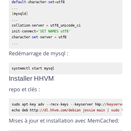
default
-
character
-
set
=
...
[
mysqld
]
...
collation
-
server 
=
 utf8_unicode_ci

init
-
connect
=
'SET NAMES utf8'
character
-
set
-
server 
=
...
Redémarrage de mysql :
systemctl start mysql
Installer HHVM
repo et clés :
sudo apt
-
key adv 
--
recv
-
keys 
--
keyserver hkp
:
//keyserver.u
echo deb http
:
//dl.hhvm.com/debian jessie main | sudo tee 
Mises à jour et installation avec MemCached: