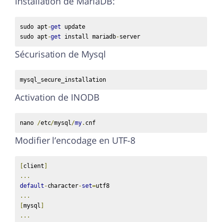
Installation de MariaDB:
sudo apt
-
get
 update

sudo apt
-
get
 install mariadb
-
server
Sécurisation de Mysql
mysql_secure_installation
Activation de INODB
nano 
/
etc
/
mysql
/
my
.
cnf
Modifier l’encodage en UTF-8
[
client
]
...
default
-
character
-
set
=
...
[
mysql
]
...