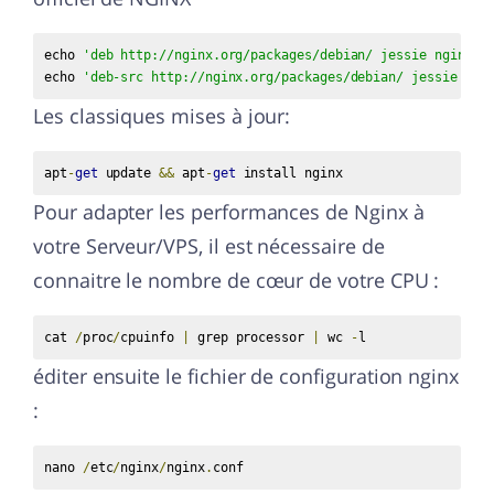
echo 
'deb http://nginx.org/packages/debian/ jessie nginx'
echo 
'deb-src http://nginx.org/packages/debian/ jessie ngi
Les classiques mises à jour:
apt
-
get
 update 
&&
 apt
-
get
 install nginx
Pour adapter les performances de Nginx à
votre Serveur/VPS, il est nécessaire de
connaitre le nombre de cœur de votre CPU :
cat 
/
proc
/
cpuinfo 
|
 grep processor 
|
 wc 
-
l
éditer ensuite le fichier de configuration nginx
:
nano 
/
etc
/
nginx
/
nginx
.
conf